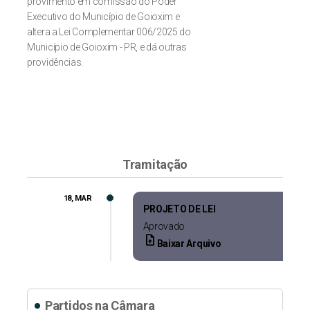
provimento em comissão do Poder
Executivo do Município de Goioxim e
altera a Lei Complementar 006/2025 do
Município de Goioxim - PR, e dá outras
providências.
Tramitação
18, MAR
PROJETO DE LEI
Aprovado
upload_file
Baixar Arquivo
Partidos na Câmara