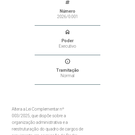
tag
Número
2026/0.001
home
Poder
Executivo
info
Tramitação
Normal
Altera a Lei Complementar nº
003/2025, que dispõe sobre a
organização administrativa e a
reestruturação do quadro de cargos de