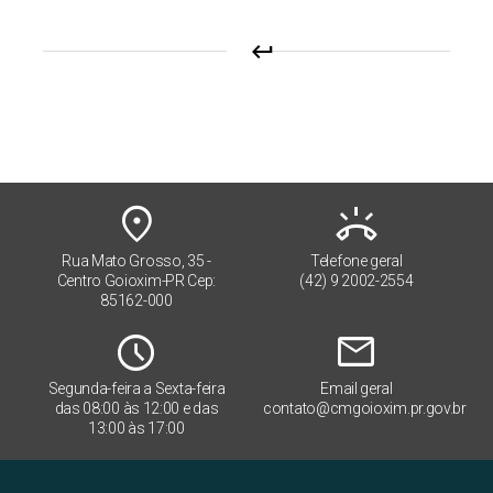
keyboard_return
place
ring_volume
Rua Mato Grosso, 35 -
Telefone geral
Centro Goioxim-PR Cep:
(42) 9 2002-2554
85162-000
Schedule
mail
Segunda-feira a Sexta-feira
Email geral
das 08:00 às 12:00 e das
contato@cmgoioxim.pr.gov.br
13:00 às 17:00