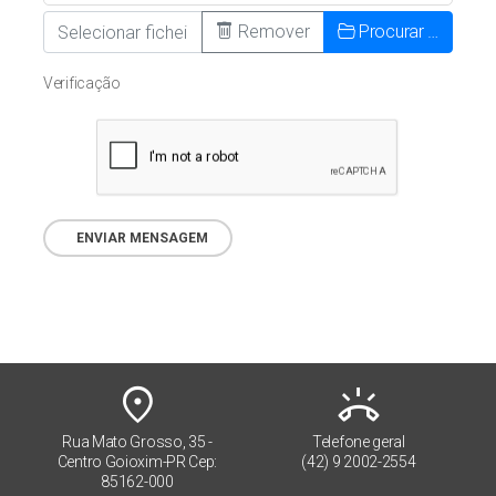
Remover
Procurar …
Verificação
ENVIAR MENSAGEM
place
ring_volume
Rua Mato Grosso, 35 -
Telefone geral
Centro Goioxim-PR Cep:
(42) 9 2002-2554
85162-000