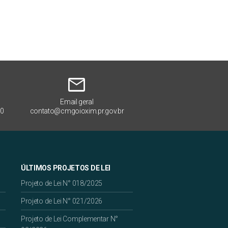
mail
Email geral
00
contato@cmgoioxim.pr.gov.br
ÚLTIMOS PROJETOS DE LEI
Projeto de Lei N° 018/2025
Projeto de Lei N° 021/2026
Projeto de Lei Complementar N°