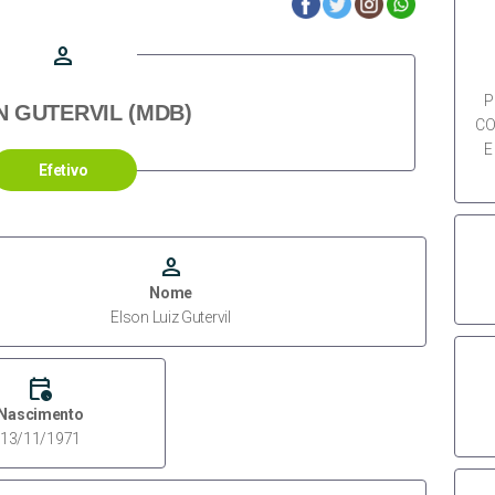
person
P
 GUTERVIL (MDB)
CO
E
Efetivo
person
Nome
Elson Luiz Gutervil
calendar_clock
Nascimento
13/11/1971