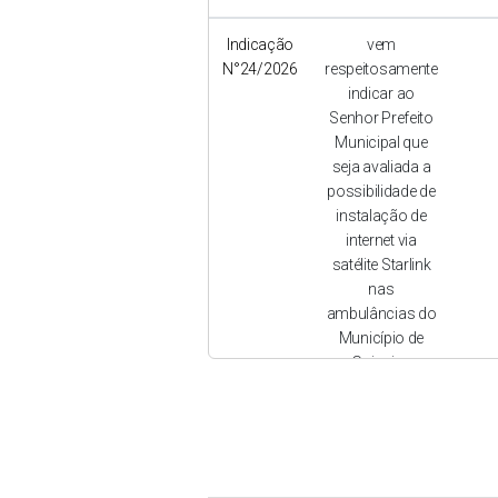
Indicação
vem
N°24/2026
respeitosamente
indicar ao
Senhor Prefeito
Municipal que
seja avaliada a
possibilidade de
instalação de
internet via
satélite Starlink
nas
ambulâncias do
Município de
Goioxim.
Indicação
indicar ao
N°09/2026
Excelentíssimo
Senhor Prefeito
Municipal que