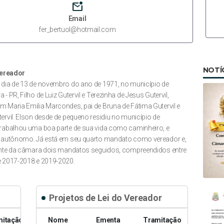
mark_email_unread
Email
fer_bertuol@hotmail.com
NOTÍ
vereador
dia de 13 de novembro do ano de 1971, no município de
- PR, Filho de Luiz Gutervil e Terezinha de Jesus Gutervil,
 Maria Emilia Marcondes, pai de Bruna de Fátima Gutervil e
ervil. Elson desde de pequeno residiu no município de
rabalhou uma boa parte de sua vida como caminheiro, e
 autônomo. Já está em seu quarto mandato como vereador e,
ente da câmara dois mandatos seguidos, compreendidos entre
 2017-2018 e 2019-2020.
Projetos de Lei do Vereador
mitação
Nome
Ementa
Tramitação