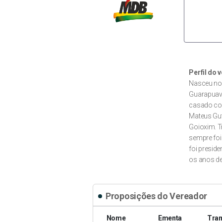
Perfil do 
Nasceu no 
Guarapuava 
casado com
Mateus Gut
Goioxim. T
sempre foi
foi presid
os anos de
Proposições do Vereador
Nome
Ementa
Tra