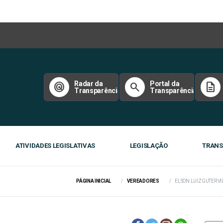
Radar da
Portal da
radar
search
description
Transparência
Transparência
ATIVIDADES LEGISLATIVAS
LEGISLAÇÃO
TRANS
PÁGINA INICIAL
VEREADORES
ELSON LUIZ GUTERVI