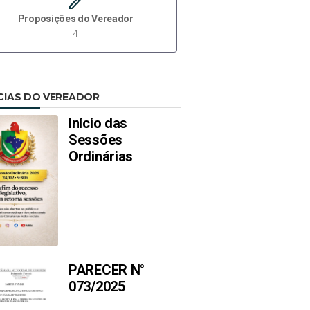
create
Proposições do Vereador
4
CIAS DO VEREADOR
Início das
Sessões
Ordinárias
PARECER N°
073/2025