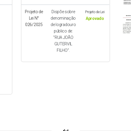
Projeto de
Dispõe sobre
Projeto de Lei
Lei N°
denominação
Aprovado
026/2025
de logradouro
público de:
"RUA JOÃO
GUTERVIL
FILHO".