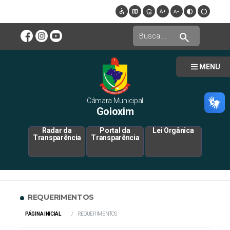
accessible
map
admin_panel_settings
text_increase
text_decrease
contrast
circle
search
MENU
Câmara Municipal
Goioxim
Radar da
Portal da
Lei Orgânica
Transparência
Transparência
REQUERIMENTOS
PÁGINA INICIAL
REQUERIMENTOS