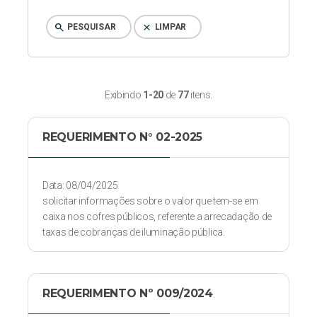
search
clear
PESQUISAR
LIMPAR
Exibindo
1-20
de
77
itens.
REQUERIMENTO N° 02-2025
Data: 08/04/2025
solicitar informações sobre o valor que tem-se em
caixa nos cofres públicos, referente a arrecadação de
taxas de cobranças de iluminação pública.
REQUERIMENTO Nº 009/2024