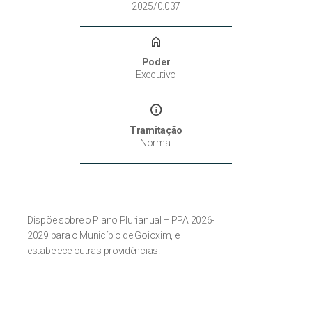
2025/0.037
home
Poder
Executivo
info
Tramitação
Normal
Dispõe sobre o Plano Plurianual – PPA 2026-
2029 para o Município de Goioxim, e
estabelece outras providências.