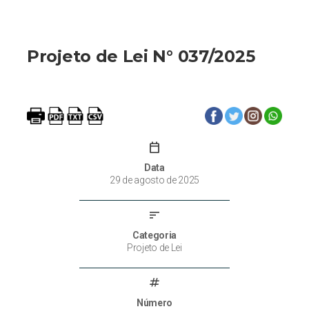
Projeto de Lei N° 037/2025
calendar_today
Data
29 de agosto de 2025
sort
Categoria
Projeto de Lei
tag
Número