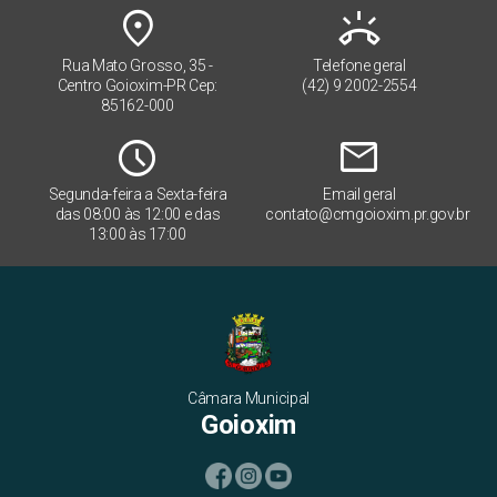
place
ring_volume
Rua Mato Grosso, 35 -
Telefone geral
Centro Goioxim-PR Cep:
(42) 9 2002-2554
85162-000
Schedule
mail
Segunda-feira a Sexta-feira
Email geral
das 08:00 às 12:00 e das
contato@cmgoioxim.pr.gov.br
13:00 às 17:00
Câmara Municipal
Goioxim