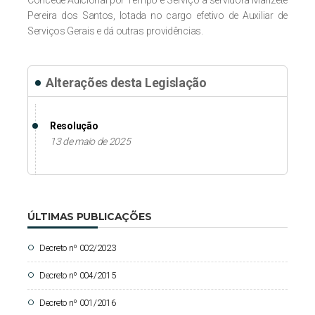
Concede Adicional por Tempo e Serviço a servidora Marizete
Pereira dos Santos, lotada no cargo efetivo de Auxiliar de
Serviços Gerais e dá outras providências.
Alterações desta Legislação
Resolução
13 de maio de 2025
ÚLTIMAS PUBLICAÇÕES
Decreto nº 002/2023
circle
Decreto nº 004/2015
circle
Decreto nº 001/2016
circle