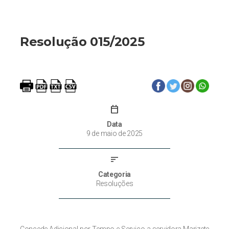
Resolução 015/2025
calendar_today
Data
9 de maio de 2025
sort
Categoria
Resoluções