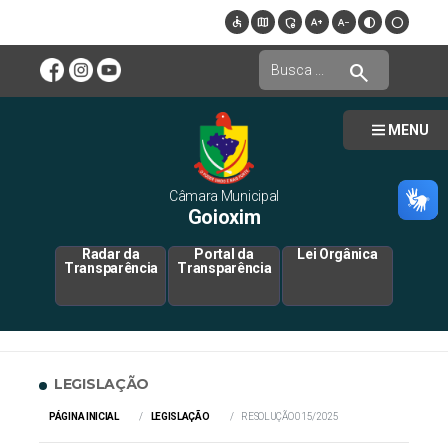
accessible
map
admin_panel_settings
text_increase
text_decrease
contrast
circle
search
MENU
Câmara Municipal
Goioxim
Radar da
Portal da
Lei Orgânica
Transparência
Transparência
LEGISLAÇÃO
PÁGINA INICIAL
LEGISLAÇÃO
RESOLUÇÃO 015/2025