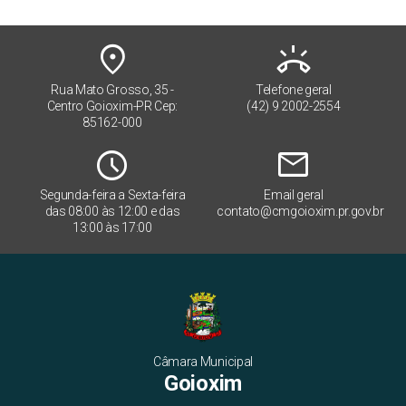
place
ring_volume
Rua Mato Grosso, 35 -
Telefone geral
Centro Goioxim-PR Cep:
(42) 9 2002-2554
85162-000
Schedule
mail
Segunda-feira a Sexta-feira
Email geral
das 08:00 às 12:00 e das
contato@cmgoioxim.pr.gov.br
13:00 às 17:00
Câmara Municipal
Goioxim