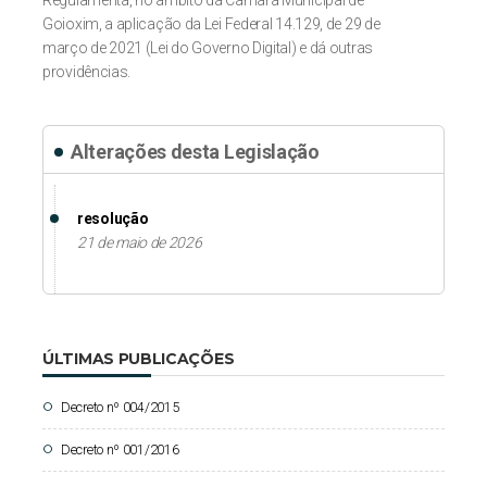
Regulamenta, no âmbito da Câmara Municipal de
Goioxim, a aplicação da Lei Federal 14.129, de 29 de
março de 2021 (Lei do Governo Digital) e dá outras
providências.
Alterações desta Legislação
resolução
21 de maio de 2026
ÚLTIMAS PUBLICAÇÕES
Decreto nº 004/2015
circle
Decreto nº 001/2016
circle