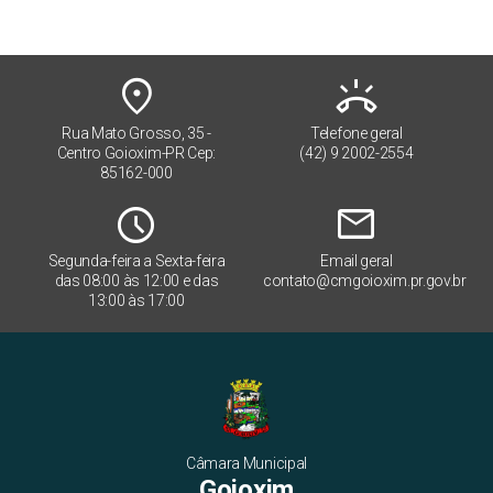
place
ring_volume
Rua Mato Grosso, 35 -
Telefone geral
Centro Goioxim-PR Cep:
(42) 9 2002-2554
85162-000
Schedule
mail
Segunda-feira a Sexta-feira
Email geral
das 08:00 às 12:00 e das
contato@cmgoioxim.pr.gov.br
13:00 às 17:00
Câmara Municipal
Goioxim