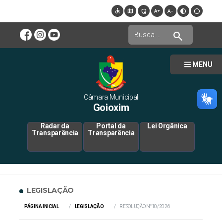
accessible
map
admin_panel_settings
text_increase
text_decrease
contrast
circle
search
MENU
Câmara Municipal
Goioxim
Radar da
Portal da
Lei Orgânica
Transparência
Transparência
LEGISLAÇÃO
PÁGINA INICIAL
LEGISLAÇÃO
RESOLUÇÃO N°10/2026