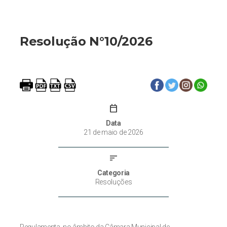
Resolução N°10/2026
calendar_today
Data
21 de maio de 2026
sort
Categoria
Resoluções