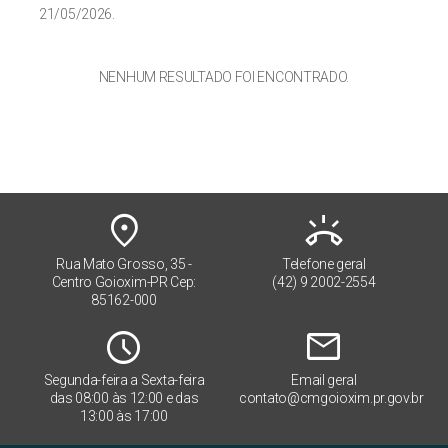
21/05/2026.
NENHUM RESULTADO FOI ENCONTRADO.
place
ring_volume
Rua Mato Grosso, 35 -
Telefone geral
Centro Goioxim-PR Cep:
(42) 9 2002-2554
85162-000
Schedule
mail
Segunda-feira a Sexta-feira
Email geral
das 08:00 às 12:00 e das
contato@cmgoioxim.pr.gov.br
13:00 às 17:00