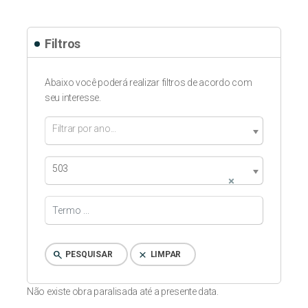
Filtros
Abaixo você poderá realizar filtros de acordo com
seu interesse.
Filtrar por ano...
503
×
search
clear
PESQUISAR
LIMPAR
Não existe obra paralisada até a presente data.