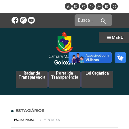
accessible
map
admin_panel_settings
text_increase
text_decrease
contrast
circle
search
MENU
Câmara Municipal
Goioxim
Radar da
Portal da
Lei Orgânica
Transparência
Transparência
ESTAGIÁRIOS
PÁGINA INICIAL
ESTAGIÁRIOS