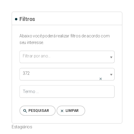
Filtros
Abaixo você poderá realizar filtros de acordo com
seu interesse.
Filtrar por ano...
372
×
search
clear
PESQUISAR
LIMPAR
Estagiários