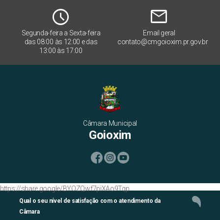
Schedule
mail
Segunda-feira a Sexta-feira
Email geral
das 08:00 às 12:00 e das
contato@cmgoioxim.pr.gov.br
13:00 às 17:00
Câmara Municipal
Goioxim
https://share.google/BYOZQwf7piXAo9Tqp
Qual o seu nível de satisfação com o atendimento da
Câmara