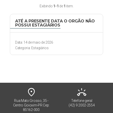
Exibindo
1-1
de
1
item.
ATÉ A PRESENTE DATA O ORGÃO NÃO
POSSUI ESTAGIÁRIOS
Data: 14 de maio de 2026
Categoria: Estagiários
place
ring_volume
Rua Mato Grosso, 35 -
Telefone geral
Centro Goioxim-PR Cep:
(42) 9 2002-2554
85162-000