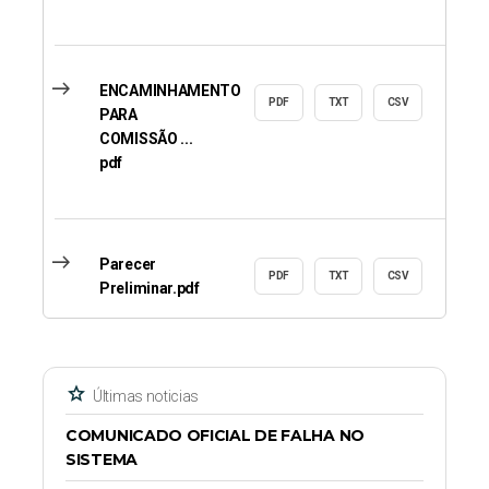
east
ENCAMINHAMENTO
PDF
TXT
CSV
PARA
COMISSÃO ...
pdf
east
Parecer
PDF
TXT
CSV
Preliminar.pdf
star
Últimas noticias
COMUNICADO OFICIAL DE FALHA NO
SISTEMA