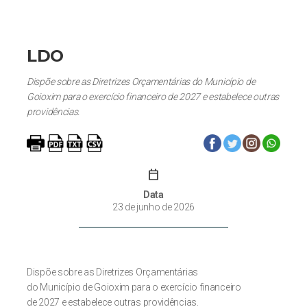
LDO
Dispõe sobre as Diretrizes Orçamentárias do Município de
Goioxim para o exercício financeiro de 2027 e estabelece outras
providências.
calendar_today
Data
23 de junho de 2026
Dispõe sobre as Diretrizes Orçamentárias
do Município de Goioxim para o exercício financeiro
de 2027 e estabelece outras providências.