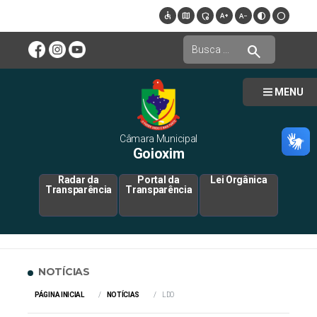
accessible
map
admin_panel_settings
text_increase
text_decrease
contrast
circle
search
MENU
Câmara Municipal
Goioxim
Radar da
Portal da
Lei Orgânica
Transparência
Transparência
NOTÍCIAS
PÁGINA INICIAL
NOTÍCIAS
LDO