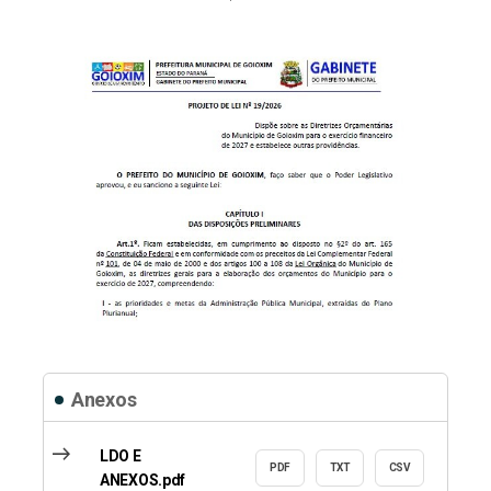
Previous
Next
Anexos
east
LDO E
PDF
TXT
CSV
ANEXOS.pdf