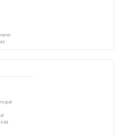
inares
as.
icipal
al
 e dá