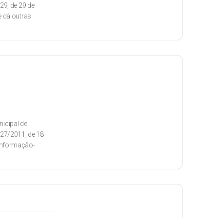
29, de 29 de
e dá outras
icipal de
527/2011, de 18
 Informação-