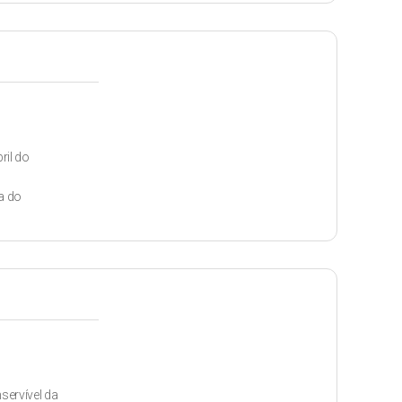
ril do
a do
servível da