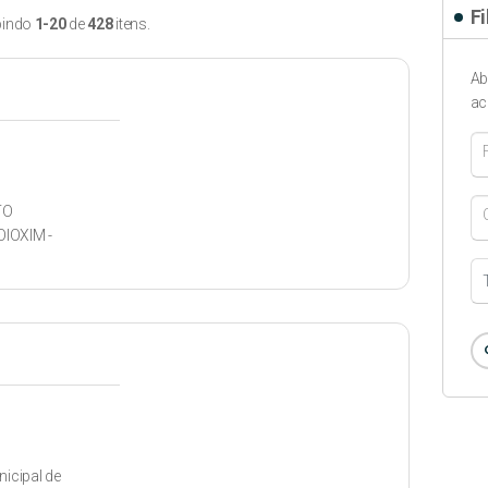
Fi
bindo
1-20
de
428
itens.
Ab
ac
F
TO
IOXIM -
se
icipal de