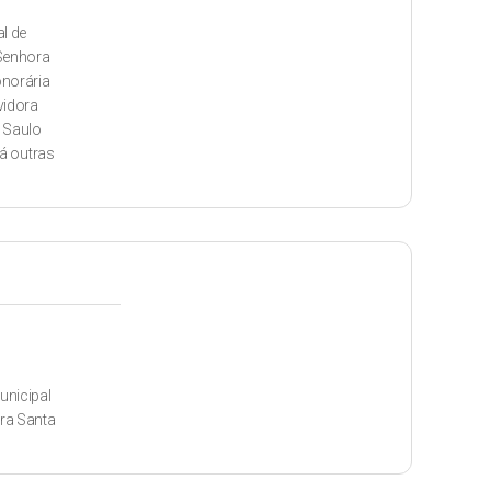
l de
 Senhora
onorária
vidora
 Saulo
dá outras
unicipal
ira Santa