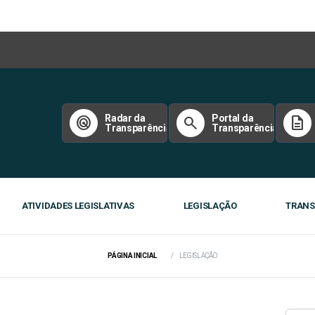
Radar da
Portal da
radar
search
description
Transparência
Transparência
ATIVIDADES LEGISLATIVAS
LEGISLAÇÃO
TRANS
PÁGINA INICIAL
LEGISLAÇÃO