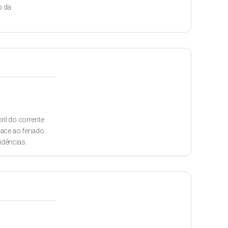
o da
ril do corrente
ace ao feriado
idências.