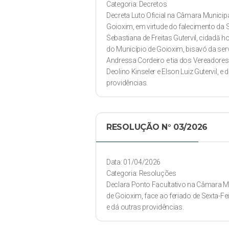
Categoria: Decretos
Decreta Luto Oficial na Câmara Municipa
Goioxim, em virtude do falecimento da
Sebastiana de Freitas Gutervil, cidadă h
do Município de Goioxim, bisavó da ser
Andressa Cordeiro e tia dos Vereadores
Deolino Kinseler e Elson Luiz Gutervil, e 
providências.
RESOLUÇÃO N° 03/2026
Data: 01/04/2026
Categoria: Resoluções
Declara Ponto Facultativo na Câmara M
de Goioxim, face ao feriado de Sexta-Fe
e dá outras providências.