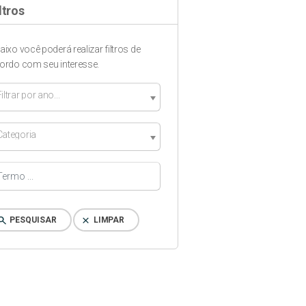
ltros
aixo você poderá realizar filtros de
ordo com seu interesse.
iltrar por ano...
Categoria
arch
clear
PESQUISAR
LIMPAR